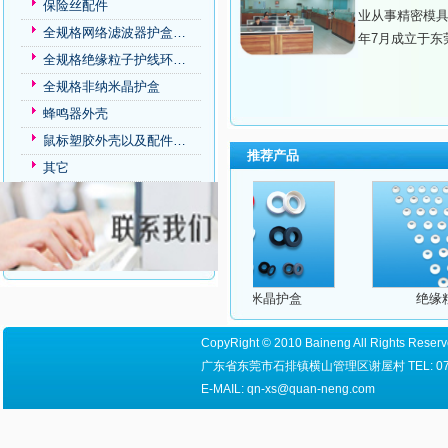
保险丝配件
业从事精密模具
全规格网络滤波器护盒…
年7月成立于东
全规格绝缘粒子护线环…
全规格非纳米晶护盒
蜂鸣器外壳
鼠标塑胶外壳以及配件…
推荐产品
其它
AC启动电容胶壳
非纳米晶护盒
绝缘粒子
CopyRight © 2010 Baineng All Right
广东省东莞市石排镇横山管理区谢屋村 TEL: 0769-8655
E-MAIL: qn-xs@quan-neng.com