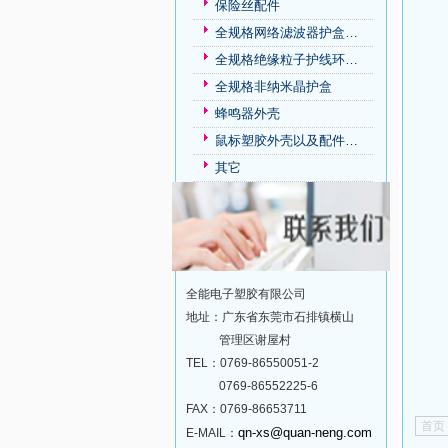
保险丝配件
全规格网络滤波器护盒…
全规格绝缘粒子护线环…
全规格非纳米晶护盒
蜂鸣器外壳
鼠标塑胶外壳以及配件…
其它
全能电子塑胶有限公司
地址：广东省东莞市石排镇横山
管理区谢屋村
TEL：0769-86550051-2
0769-86552225-6
FAX：0769-86653711
首页
qn-xs@quan-neng.com
E-MAIL：