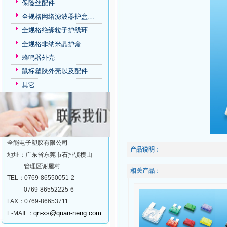
保险丝配件
全规格网络滤波器护盒…
全规格绝缘粒子护线环…
全规格非纳米晶护盒
蜂鸣器外壳
鼠标塑胶外壳以及配件…
其它
全能电子塑胶有限公司
产品说明
：
地址：广东省东莞市石排镇横山
管理区谢屋村
相关产品
：
TEL：0769-86550051-2
0769-86552225-6
FAX：0769-86653711
qn-xs@quan-neng.com
E-MAIL：