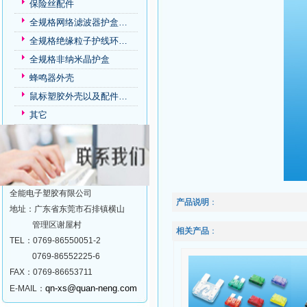
保险丝配件
全规格网络滤波器护盒…
全规格绝缘粒子护线环…
全规格非纳米晶护盒
蜂鸣器外壳
鼠标塑胶外壳以及配件…
其它
全能电子塑胶有限公司
产品说明
：
地址：广东省东莞市石排镇横山
管理区谢屋村
相关产品
：
TEL：0769-86550051-2
0769-86552225-6
FAX：0769-86653711
qn-xs@quan-neng.com
E-MAIL：