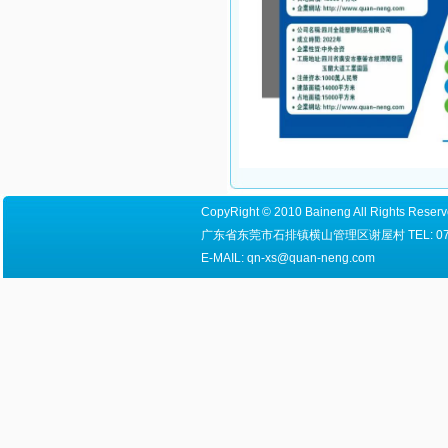
CopyRight © 2010 Baineng All Right
广东省东莞市石排镇横山管理区谢屋村 TEL: 0769-8655
E-MAIL: qn-xs@quan-neng.com