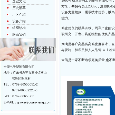
1986年成立台湾宏荣钢模有限公司，
企业文化
方米，共拥有员工200人，注塑机45
历史沿革
设备力量雄厚，秉承技术优势，以高
厂区介绍
能力。
设备介绍
组织结构
精密优良的模具有赖于周详严密的设
职研究，开发出具前瞻性的优良产品
联系我们
为满足客户高品质高精密度要求，全
与管制。彻底贯彻人人品管,自主检
全能是一家不断追求完美质量,也不
全能电子塑胶有限公司
地址：广东省东莞市石排镇横山
管理区谢屋村
TEL：0769-86550051-2
0769-86552225-6
FAX：0769-86653711
qn-xs@quan-neng.com
E-MAIL：